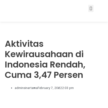
Services & Solutions
Aktivitas
Kewirausahaan di
Indonesia Rendah,
Cuma 3,47 Persen
adminsinartama
February 7, 2022
2:03 pm