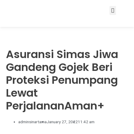
Services & Solutions
Asuransi Simas Jiwa
Gandeng Gojek Beri
Proteksi Penumpang
Lewat
PerjalananAman+
adminsinartama
January 27, 2022
11:42 am