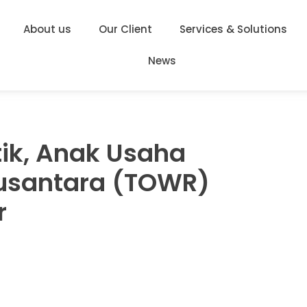
About us
Our Client
Services & Solutions
News
tik, Anak Usaha
usantara (TOWR)
r