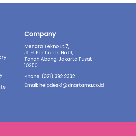
Company
Menara Tekno Lt.7,
Jl. H. Fachrudin No.19,
ary
Tanah Abang, Jakarta Pusat
10250
ny
Phone: (021) 392 2332
Email: helpdesk1@sinartama.co.id
ate