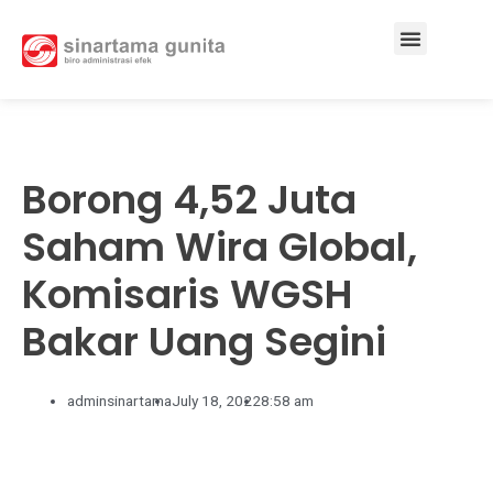
Services & Solutions
Borong 4,52 Juta
Saham Wira Global,
Komisaris WGSH
Bakar Uang Segini
adminsinartama
July 18, 2022
8:58 am