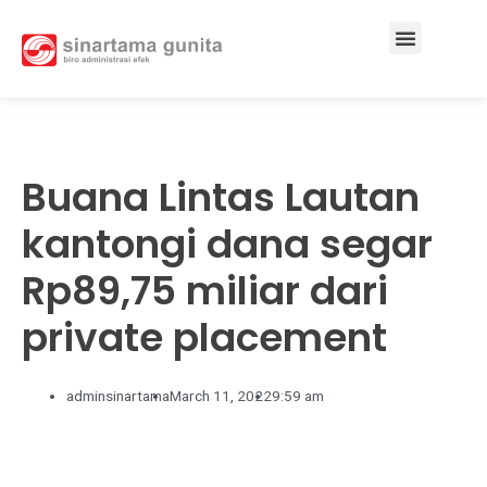
Services & Solutions
Buana Lintas Lautan
kantongi dana segar
Rp89,75 miliar dari
private placement
adminsinartama
March 11, 2022
9:59 am