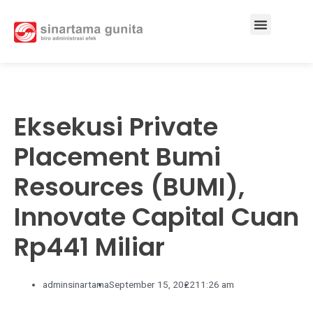
Services & Solutions
Eksekusi Private
Placement Bumi
Resources (BUMI),
Innovate Capital Cuan
Rp441 Miliar
adminsinartama
September 15, 2022
11:26 am