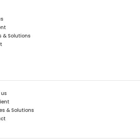
us
ent
s & Solutions
t
 us
ient
es & Solutions
ct