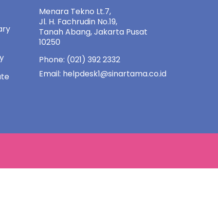
Menara Tekno Lt.7,
Jl. H. Fachrudin No.19,
ary
Tanah Abang, Jakarta Pusat
10250
ny
Phone: (021) 392 2332
Email: helpdesk1@sinartama.co.id
ate