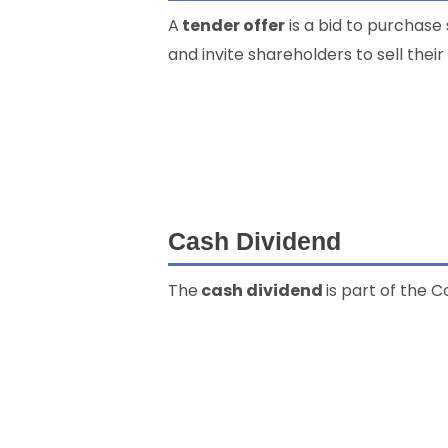
A
tender offer
is a bid to purchase
and invite shareholders to sell their
Cash Dividend
The
cash dividend
is part of the 