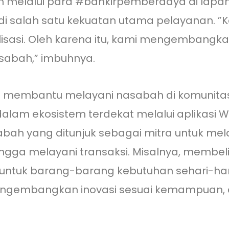
melalui para #bankirpemberdaya di lapa
i salah satu kekuatan utama pelayanan.
sasi. Oleh karena itu, kami mengembangkan
sabah,” imbuhnya.
h membantu melayani nasabah di komunita
m ekosistem terdekat melalui aplikasi Waru
abah yang ditunjuk sebagai mitra untuk me
ingga melayani transaksi. Misalnya, membe
tuk barang-barang kebutuhan sehari-hari.
engembangkan inovasi sesuai kemampuan, d