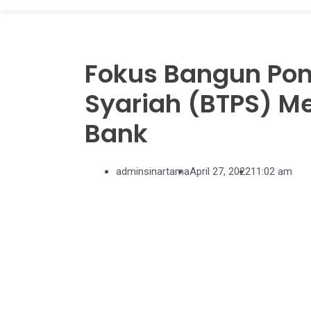
Fokus Bangun Pond
Syariah (BTPS) M
Bank
adminsinartama
April 27, 2022
11:02 am