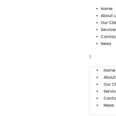
Home
About 
Our Cli
Service
Contac
News
Home
About
Our Cl
Servic
Conta
News