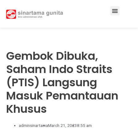
Services & Solutions
Gembok Dibuka,
Saham Indo Straits
(PTIS) Langsung
Masuk Pemantauan
Khusus
adminsinartama
March 21, 2023
8:55 am