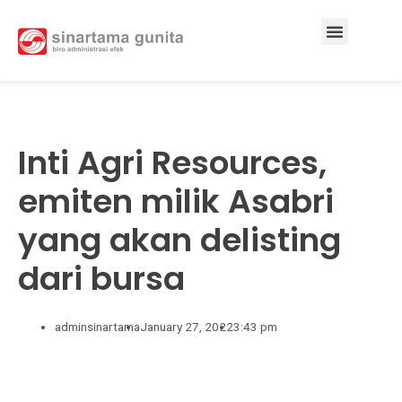
Services & Solutions
Inti Agri Resources,
emiten milik Asabri
yang akan delisting
dari bursa
adminsinartama
January 27, 2022
3:43 pm