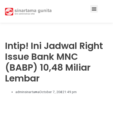
Services & Solutions
Intip! Ini Jadwal Right
Issue Bank MNC
(BABP) 10,48 Miliar
Lembar
adminsinartama
October 7, 2022
1:49 pm