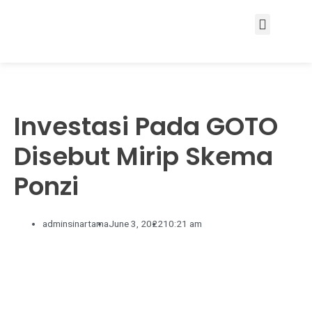
Services & Solutions
Investasi Pada GOTO
Disebut Mirip Skema
Ponzi
adminsinartama
June 3, 2022
10:21 am