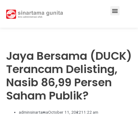
Services & Solutions
Jaya Bersama (DUCK)
Terancam Delisting,
Nasib 86,99 Persen
Saham Publik?
adminsinartama
October 11, 2022
11:22 am