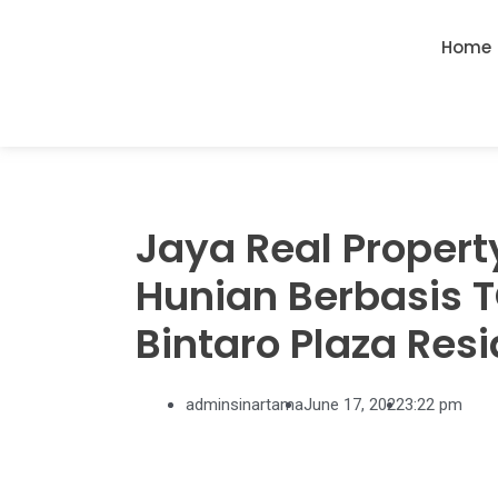
Home
Jaya Real Propert
Hunian Berbasis T
Bintaro Plaza Res
adminsinartama
June 17, 2022
3:22 pm