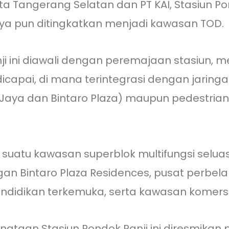
 Tangerang Selatan dan PT KAI, Stasiun Po
aya pun ditingkatkan menjadi kawasan TOD.
 ini diawali dengan peremajaan stasiun, 
apai, di mana terintegrasi dengan jaringan
Jaya dan Bintaro Plaza) maupun pedestria
i suatu kawasan superblok multifungsi selu
an Bintaro Plaza Residences, pusat perbelanj
ndidikan terkemuka, serta kawasan komersia
nataan Stasiun Pondok Ranji ini diresmikan 