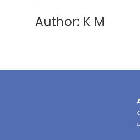
Author: K M
C