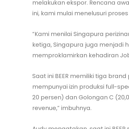
melakukan ekspor. Rencana awal
ini, kami mulai menelusuri proses
“Kami menilai Singapura perizi
ketiga, Singapura juga menjadi hu
memproklamirkan kehadiran Job
Saat ini BEER memiliki tiga bran
mempunyai izin produksi full-sp
20 persen) dan Golongan C (20,01
revenue,” imbuhnya.
Audy mengatakan, saat ini BEER me