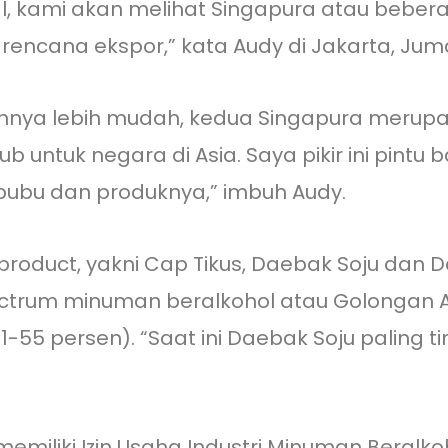
, kami akan melihat Singapura atau bebera
 rencana ekspor,” kata Audy di Jakarta, Juma
nannya lebih mudah, kedua Singapura merup
b untuk negara di Asia. Saya pikir ini pintu 
ubu dan produknya,” imbuh Audy.
d product, yakni Cap Tikus, Daebak Soju dan 
ectrum minuman beralkohol atau Golongan A 
-55 persen). “Saat ini Daebak Soju paling t
miliki Izin Usaha Industri Minuman Beralkoho