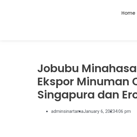
Home
Jobubu Minahasa (
Ekspor Minuman C
Singapura dan Er
adminsinartama
January 6, 2023
4:06 pm