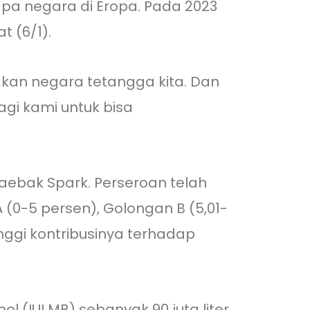
pa negara di Eropa. Pada 2023
t (6/1).
akan negara tetangga kita. Dan
bagi kami untuk bisa
Daebak Spark. Perseroan telah
(0-5 persen), Golongan B (5,01-
inggi kontribusinya terhadap
l (IUI MB) sebanyak 90 juta liter,