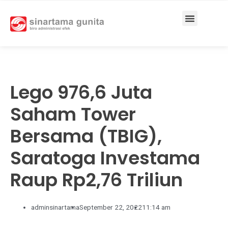
Services & Solutions
Lego 976,6 Juta
Saham Tower
Bersama (TBIG),
Saratoga Investama
Raup Rp2,76 Triliun
adminsinartama
September 22, 2022
11:14 am