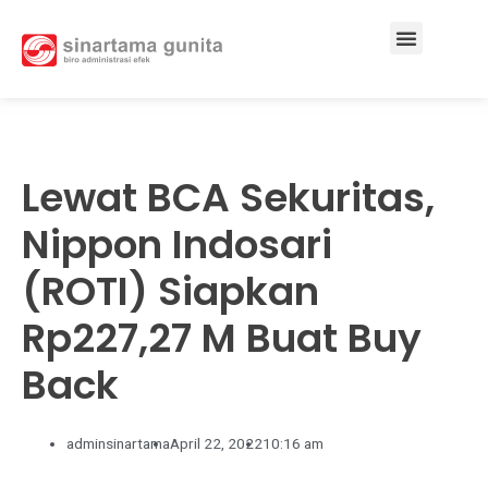
Services & Solutions
Lewat BCA Sekuritas,
Nippon Indosari
(ROTI) Siapkan
Rp227,27 M Buat Buy
Back
adminsinartama
April 22, 2022
10:16 am