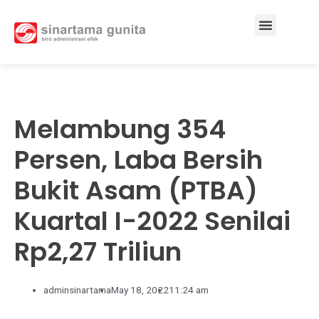
Services & Solutions
Melambung 354
Persen, Laba Bersih
Bukit Asam (PTBA)
Kuartal I-2022 Senilai
Rp2,27 Triliun
adminsinartama
May 18, 2022
11:24 am