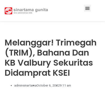
Services & Solutions
Melanggar! Trimegah
(TRIM), Bahana Dan
KB Valbury Sekuritas
Didamprat KSEI
adminsinartama
October 6, 2022
9:11 am