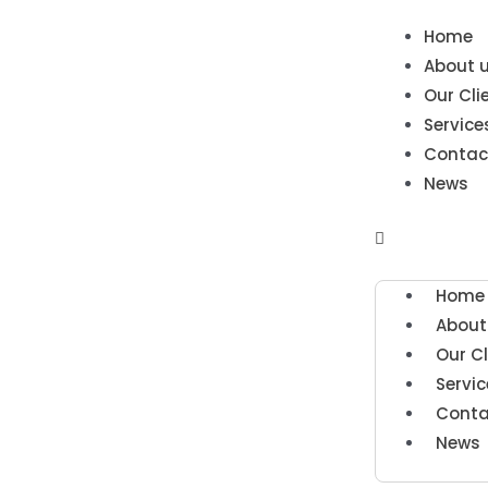
Home
About 
Our Cli
Service
Contac
News
Home
About
Our Cl
Servic
Conta
News