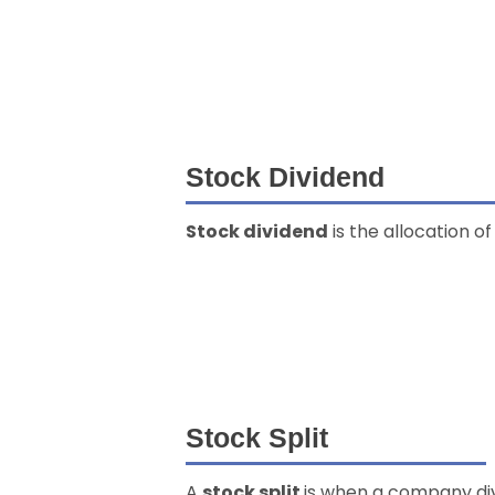
Stock Dividend
Stock dividend
is the allocation o
Stock Split
A
stock split
is when a company divi