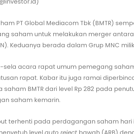
@investor.id)
ham PT Global Mediacom Tbk (BMTR) semp
egang saham untuk melakukan merger antar
N). Keduanya berada dalam Grup MNC milik
ela-sela acara rapat umum pemegang saham
usan rapat. Kabar itu juga ramai diperbinc
 saham BMTR dari level Rp 282 pada penutu
an saham kemarin.
t terhenti pada perdagangan saham hari i
menyetuh level
auto reject
bawah (ARB) deng