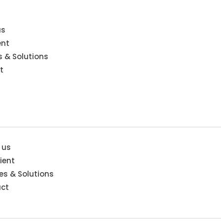
us
ent
s & Solutions
t
 us
ient
es & Solutions
ct