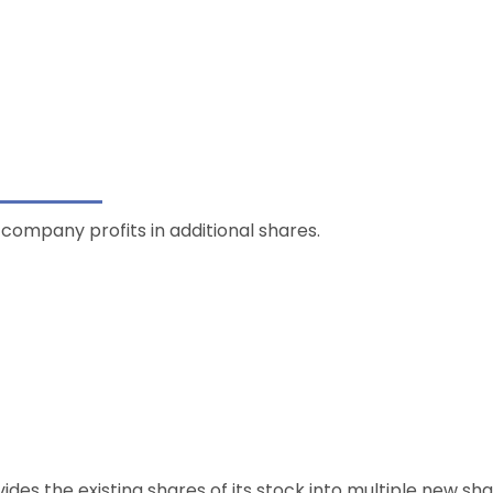
f company profits in additional shares.
des the existing shares of its stock into multiple new shar