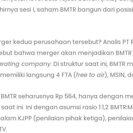
hirnya sesi I, saham BMTR bangun dari posis
r kedua perusahaan tersebut? Analis PT RH
yebut bahwa merger akan menjadikan BMTR 
erating company
. Di struktur saat ini, BMT
memiliki langsung 4 FTA (
free to air
), MSIN, d
m BMTR seharusnya Rp 564, hanya dengan m
aat ini. Ini dengan asumsi rasio 1:1,2 BMTR:
m KJPP (penilaian pihak ketiga), penilaia
TV.