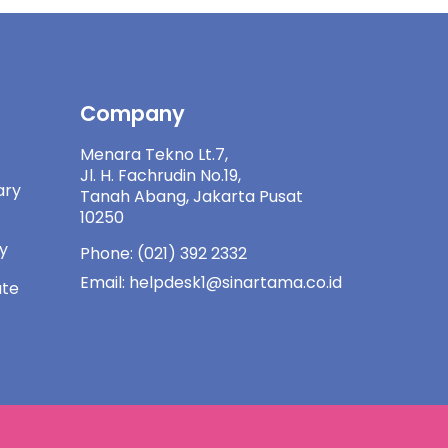
Company
Menara Tekno Lt.7,
Jl. H. Fachrudin No.19,
ary
Tanah Abang, Jakarta Pusat
10250
ny
Phone: (021) 392 2332
Email: helpdesk1@sinartama.co.id
ate