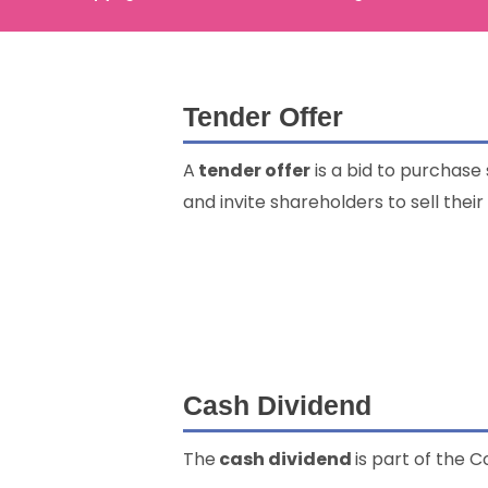
Tender Offer
A
tender offer
is a bid to purchase
and invite shareholders to sell their
Cash Dividend
The
cash dividend
is part of the 