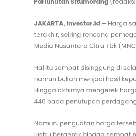
Parluhutan Situmorang
(redaksi
JAKARTA, Investor.id
– Harga sa
terakhir, seiring rencana pem
Media Nusantara Citra Tbk (MNC
Hal itu sempat disinggung di s
namun bukan menjadi hasil keput
Hingga akhirnya mengerek harga
446 pada penutupan perdagang
Namun, penguatan harga tersebu
justru bergerak hingga sempat 