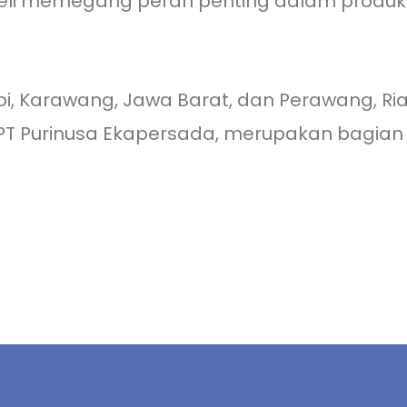
eli memegang peran penting dalam produksi p
bi, Karawang, Jawa Barat, dan Perawang, Ria
 PT Purinusa Ekapersada, merupakan bagian d