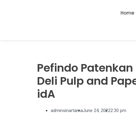
Home
Pefindo Patenkan 
Deli Pulp and Pap
idA
adminsinartama
June 24, 2022
2:30 pm