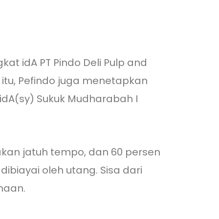
at idA PT Pindo Deli Pulp and
n itu, Pefindo juga menetapkan
t idA(sy) Sukuk Mudharabah I
akan jatuh tempo, dan 60 persen
iayai oleh utang. Sisa dari
ahaan.