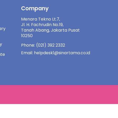
Company
Menara Tekno Lt.7,
Jl. H. Fachrudin No.19,
ary
Tanah Abang, Jakarta Pusat
10250
ny
Phone: (021) 392 2332
Email: helpdesk1@sinartama.co.id
ate