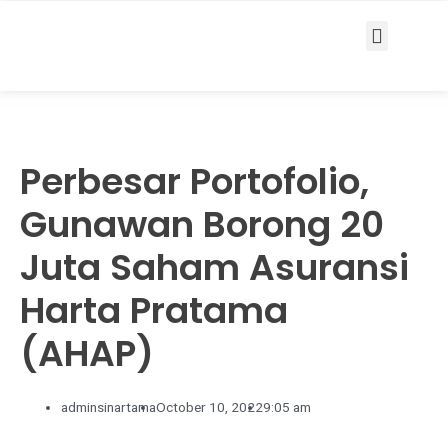
Services & Solutions
Perbesar Portofolio,
Gunawan Borong 20
Juta Saham Asuransi
Harta Pratama
(AHAP)
adminsinartama
October 10, 2022
9:05 am