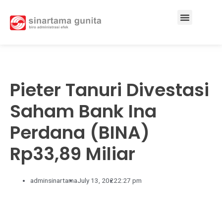
Services & Solutions
Pieter Tanuri Divestasi
Saham Bank Ina
Perdana (BINA)
Rp33,89 Miliar
adminsinartama
July 13, 2022
2:27 pm