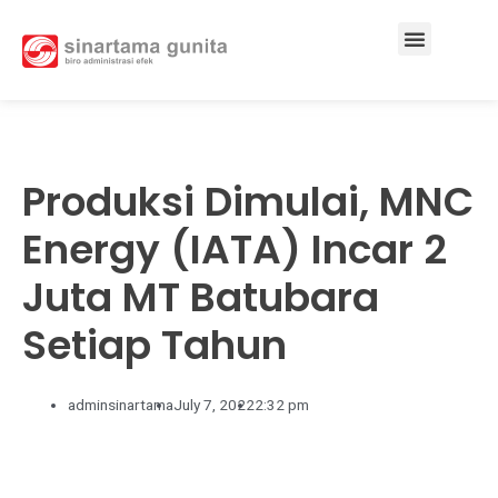
Services & Solutions
Produksi Dimulai, MNC
Energy (IATA) Incar 2
Juta MT Batubara
Setiap Tahun
adminsinartama
July 7, 2022
2:32 pm