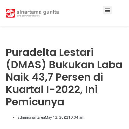
Services & Solutions
Puradelta Lestari
(DMAS) Bukukan Laba
Naik 43,7 Persen di
Kuartal I-2022, Ini
Pemicunya
adminsinartama
May 12, 2022
10:04 am