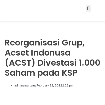
Services & Solutions
Reorganisasi Grup,
Acset Indonusa
(ACST) Divestasi 1.000
Saham pada KSP
adminsinartama
February 22, 2022
2:22 pm