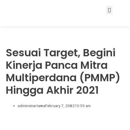
Services & Solutions
Sesuai Target, Begini
Kinerja Panca Mitra
Multiperdana (PMMP)
Hingga Akhir 2021
adminsinartama
February 7, 2022
10:55 am