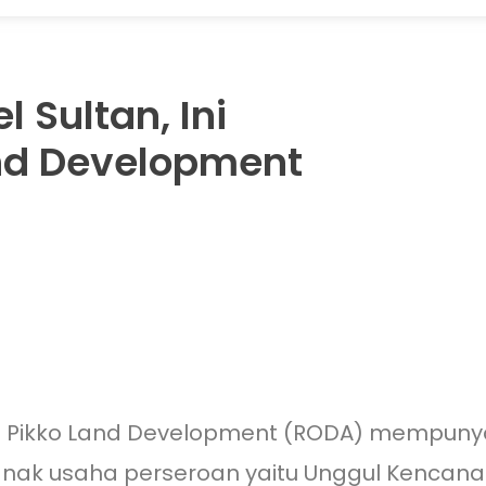
l Sultan, Ini
nd Development
a Pikko Land Development (RODA) mempunyai
 anak usaha perseroan yaitu Unggul Kencan