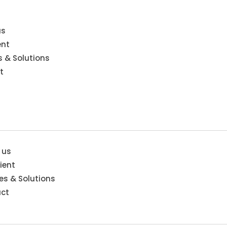
us
ent
s & Solutions
t
 us
ient
es & Solutions
ct