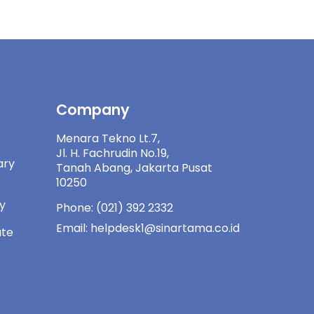
Company
Menara Tekno Lt.7,
Jl. H. Fachrudin No.19,
ary
Tanah Abang, Jakarta Pusat
10250
ny
Phone: (021) 392 2332
Email: helpdesk1@sinartama.co.id
ate