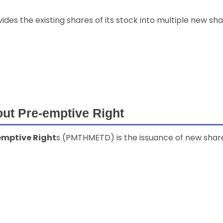
des the existing shares of its stock into multiple new shar
out Pre-emptive Right
emptive Right
s (PMTHMETD) is the issuance of new shar