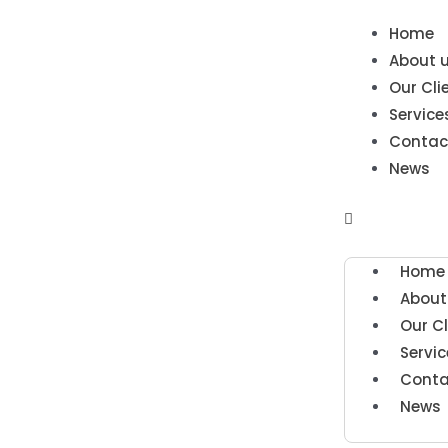
Home
About 
Our Cli
Service
Contac
News
Home
About
Our Cl
Servic
Conta
News