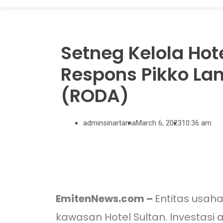
Setneg Kelola Hote
Respons Pikko La
(RODA)
adminsinartama
March 6, 2023
10:36 am
EmitenNews.com –
Entitas usah
kawasan Hotel Sultan. Investasi