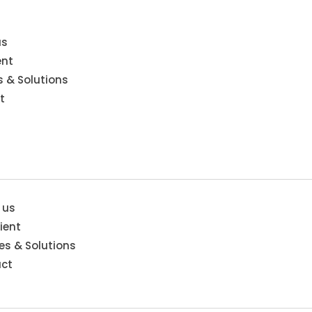
us
ent
s & Solutions
t
 us
ient
es & Solutions
ct