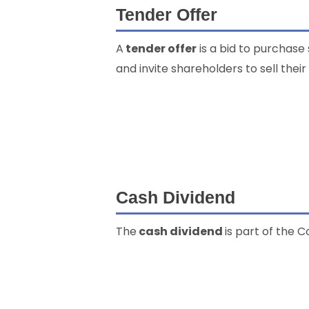
Tender Offer
A
tender offer
is a bid to purchase
and invite shareholders to sell their
Cash Dividend
The
cash dividend
is part of the 