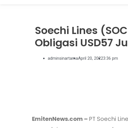
Soechi Lines (SOC
Obligasi USD57 Ju
adminsinartama
April 20, 2022
3:36 pm
EmitenNews.com –
PT Soechi Lin