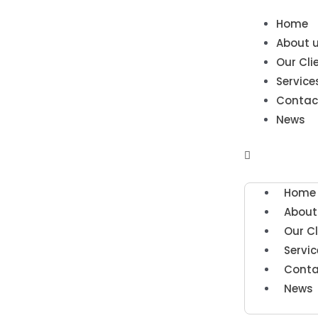
Home
About 
Our Cli
Service
Contac
News
Home
About
Our Cl
Servic
Conta
News