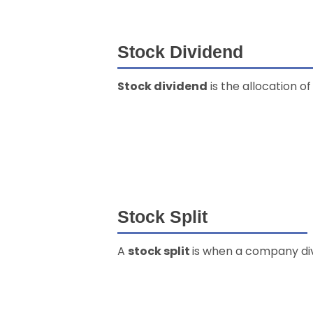
Stock Dividend
Stock dividend
is the allocation o
Stock Split
A
stock split
is when a company divi