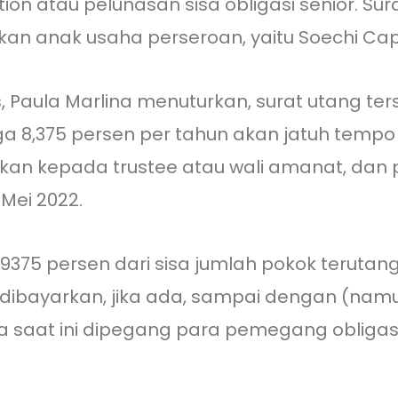
n atau pelunasan sisa obligasi senior. Sur
itkan anak usaha perseroan, yaitu Soechi Capi
, Paula Marlina menuturkan, surat utang ters
a 8,375 persen per tahun akan jatuh tempo 
kan kepada trustee atau wali amanat, dan 
 Mei 2022.
09375 persen dari sisa jumlah pokok terutang
ibayarkan, jika ada, sampai dengan (namu
a saat ini dipegang para pemegang obligasi s