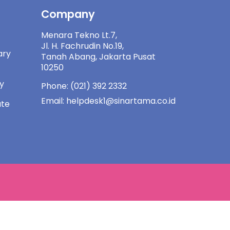
Company
Menara Tekno Lt.7,
Jl. H. Fachrudin No.19,
ary
Tanah Abang, Jakarta Pusat
10250
ny
Phone: (021) 392 2332
Email: helpdesk1@sinartama.co.id
ate