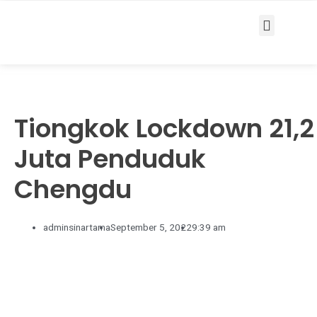
Services & Solutions
Tiongkok Lockdown 21,2
Juta Penduduk
Chengdu
adminsinartama
September 5, 2022
9:39 am