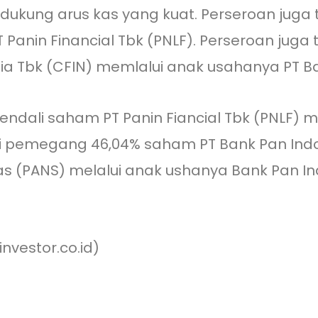
dukung arus kas yang kuat. Perseroan jug
anin Financial Tbk (PNLF). Perseroan juga 
sia Tbk (CFIN) memlalui anak usahanya PT B
endali saham PT Panin Fiancial Tbk (PNLF) 
tai pemegang 46,04% saham PT Bank Pan Indo
tas (PANS) melalui anak ushanya Bank Pan I
nvestor.co.id)