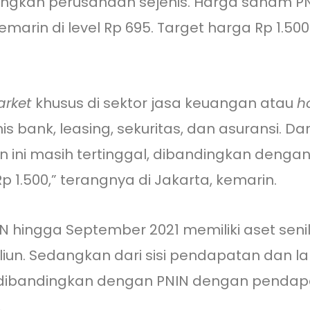
ingkan perusahaan sejenis. Harga saham PN
marin di level Rp 695. Target harga Rp 1.500
arket
khusus di sektor jasa keuangan atau
h
s bank, leasing, sekuritas, dan asuransi. Da
ni masih tertinggal, dibandingkan dengan v
Rp 1.500,” terangnya di Jakarta, kemarin.
ingga September 2021 memiliki aset senilai 
triliun. Sedangkan dari sisi pendapatan dan
iar, dibandingkan dengan PNIN dengan pendapa
.