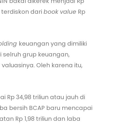
IN bakal dikerek menjadi Rp
 terdiskon dari
book value
Rp
olding
keuangan yang dimiliki
ri selruh grup keuangan,
aluasinya. Oleh karena itu,
Rp 34,98 triliun atau jauh di
 laba bersih BCAP baru mencapai
tan Rp 1,98 triliun dan laba