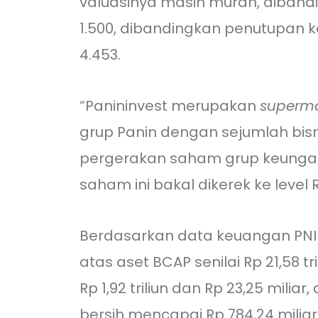
valuasinya masih murah, diband
1.500, dibandingkan penutupan ke
4.453.
“Panininvest merupakan
superm
grup Panin dengan sejumlah bisni
pergerakan saham grup keungan i
saham ini bakal dikerek ke level 
Berdasarkan data keuangan PNIN h
atas aset BCAP senilai Rp 21,58 
Rp 1,92 triliun dan Rp 23,25 mil
bersih mencapai Rp 784,24 miliar