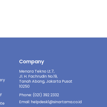
Company
Menara Tekno Lt.7,
Jl. H. Fachrudin No.19,
ary
Tanah Abang, Jakarta Pusat
10250
ny
Phone: (021) 392 2332
Email: helpdesk1@sinartama.co.id
ate